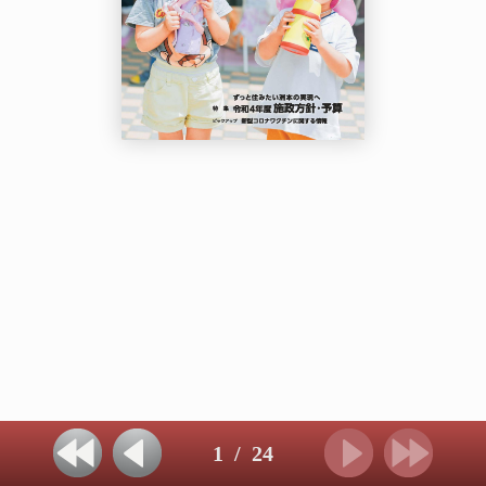
1
/
24