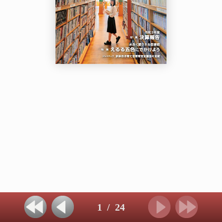
1
/
24