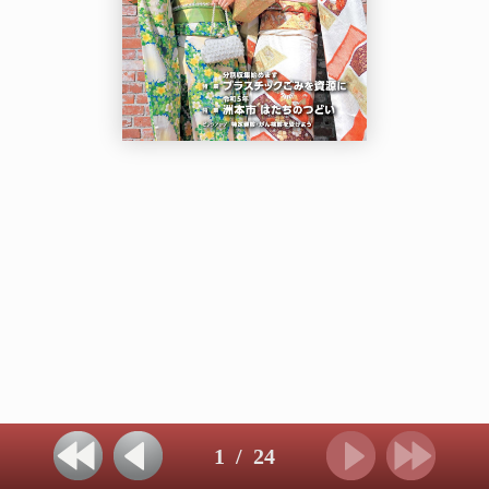
1
/
24