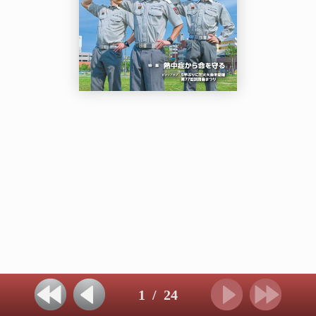
1
/
24