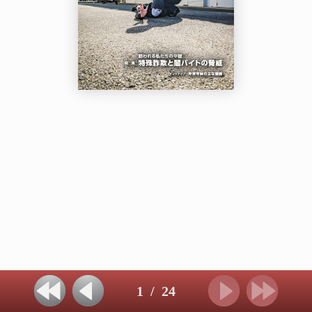
1
/
24