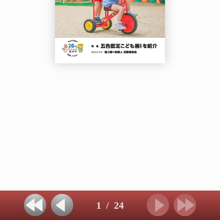
1
/
24