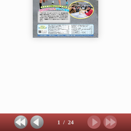
1
/
24