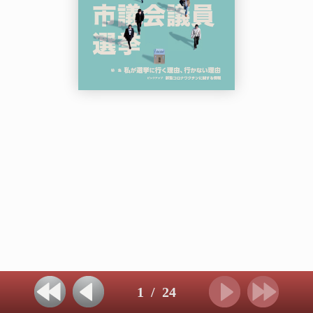
1
/
24