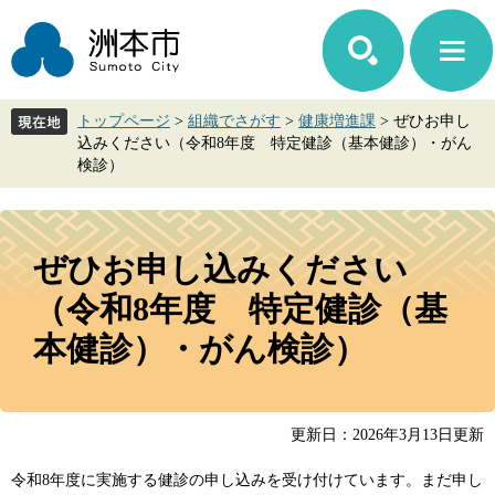
ペ
メ
ー
ニ
ジ
ュ
の
ー
先
を
トップページ
>
組織でさがす
>
健康増進課
>
ぜひお申し
頭
飛
込みください（令和8年度 特定健診（基本健診）・がん
で
ば
検診）
す。
し
て
本
本
文
文
ぜひお申し込みください
へ
（令和8年度 特定健診（基
本健診）・がん検診）
更新日：2026年3月13日更新
令和8年度に実施する健診の申し込みを受け付けています。まだ申し