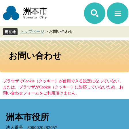
ペ
メ
ー
ニ
ジ
ュ
の
ー
先
を
トップページ
>
お問い合わせ
頭
飛
で
ば
す。
し
本
て
文
お問い合わせ
本
文
へ
ブラウザでCookie（クッキー）が使用できる設定になっていない、
または、ブラウザがCookie（クッキー）に対応していないため、お
問い合わせフォームをご利用頂けません。
洲本市役所
法人番号 8000020282057