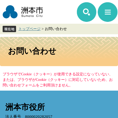
ペ
メ
ー
ニ
ジ
ュ
の
ー
先
を
トップページ
>
お問い合わせ
頭
飛
で
ば
す。
し
本
て
文
お問い合わせ
本
文
へ
ブラウザでCookie（クッキー）が使用できる設定になっていない、
または、ブラウザがCookie（クッキー）に対応していないため、お
問い合わせフォームをご利用頂けません。
洲本市役所
法人番号 8000020282057