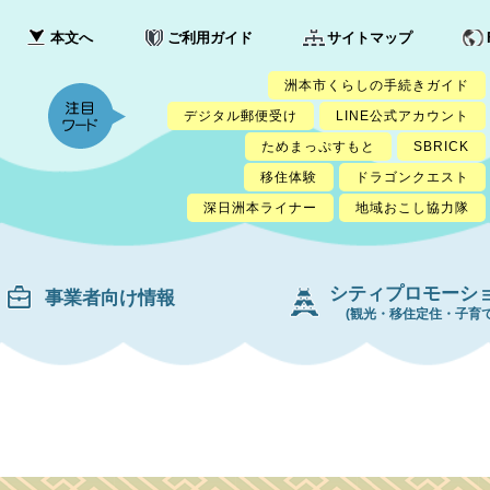
本文へ
ご利用ガイド
サイトマップ
洲本市くらしの手続きガイド
デジタル郵便受け
LINE公式アカウント
ためまっぷすもと
SBRICK
移住体験
ドラゴンクエスト
深日洲本ライナー
地域おこし協力隊
シティプロモーシ
事業者向け情報
(観光・移住定住・子育て