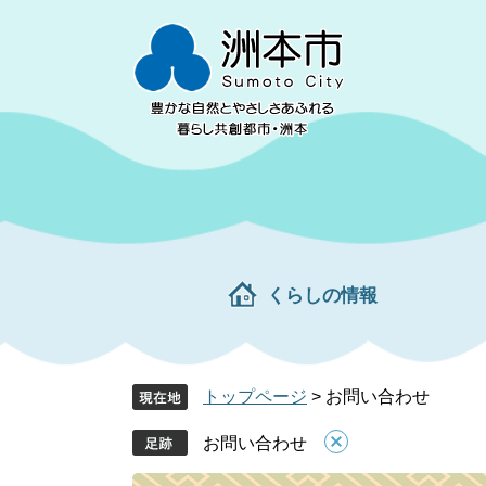
ペ
メ
ー
ニ
ジ
ュ
の
ー
先
を
頭
飛
で
ば
す。
し
て
本
文
くらしの情報
へ
トップページ
>
お問い合わせ
お問い合わせ