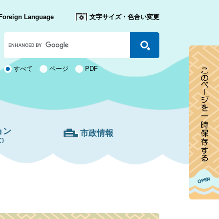
Foreign Language
文字サイズ・色合い変更
Google
カ
ス
タ
検
すべて
ページ
PDF
ム
索
検
対
索
象
ョン
市政情報
)