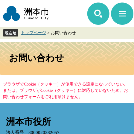
ペ
メ
ー
ニ
ジ
ュ
の
ー
先
を
トップページ
>
お問い合わせ
頭
飛
で
ば
す。
し
本
て
文
お問い合わせ
本
文
へ
ブラウザでCookie（クッキー）が使用できる設定になっていない、
または、ブラウザがCookie（クッキー）に対応していないため、お
問い合わせフォームをご利用頂けません。
洲本市役所
法人番号 8000020282057