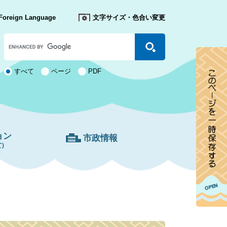
Foreign Language
文字サイズ・色合い変更
Google
カ
ス
タ
検
すべて
ページ
PDF
ム
索
検
対
索
象
ョン
市政情報
)