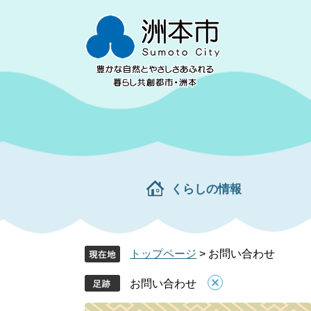
ペ
メ
ー
ニ
ジ
ュ
の
ー
先
を
頭
飛
で
ば
す。
し
て
本
文
くらしの情報
へ
トップページ
>
お問い合わせ
お問い合わせ