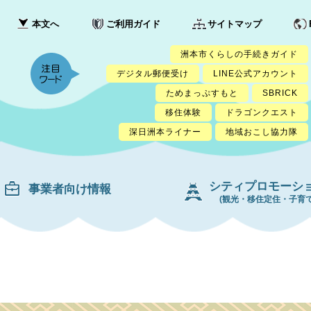
本文へ
ご利用ガイド
サイトマップ
洲本市くらしの手続きガイド
デジタル郵便受け
LINE公式アカウント
ためまっぷすもと
SBRICK
移住体験
ドラゴンクエスト
深日洲本ライナー
地域おこし協力隊
シティプロモーシ
事業者向け情報
(観光・移住定住・子育て