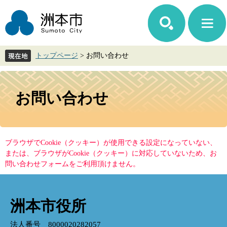
ペ
メ
ー
ニ
ジ
ュ
の
ー
先
を
トップページ
>
お問い合わせ
頭
飛
で
ば
す。
し
本
て
文
お問い合わせ
本
文
へ
ブラウザでCookie（クッキー）が使用できる設定になっていない、
または、ブラウザがCookie（クッキー）に対応していないため、お
問い合わせフォームをご利用頂けません。
洲本市役所
法人番号 8000020282057