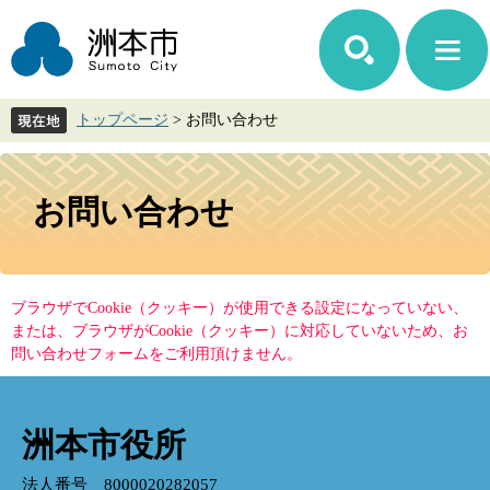
ペ
メ
ー
ニ
ジ
ュ
の
ー
先
を
トップページ
>
お問い合わせ
頭
飛
で
ば
す。
し
本
て
文
お問い合わせ
本
文
へ
ブラウザでCookie（クッキー）が使用できる設定になっていない、
または、ブラウザがCookie（クッキー）に対応していないため、お
問い合わせフォームをご利用頂けません。
洲本市役所
法人番号 8000020282057