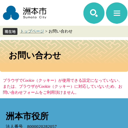
ペ
メ
ー
ニ
ジ
ュ
の
ー
先
を
トップページ
>
お問い合わせ
頭
飛
で
ば
す。
し
本
て
文
お問い合わせ
本
文
へ
ブラウザでCookie（クッキー）が使用できる設定になっていない、
または、ブラウザがCookie（クッキー）に対応していないため、お
問い合わせフォームをご利用頂けません。
洲本市役所
法人番号 8000020282057