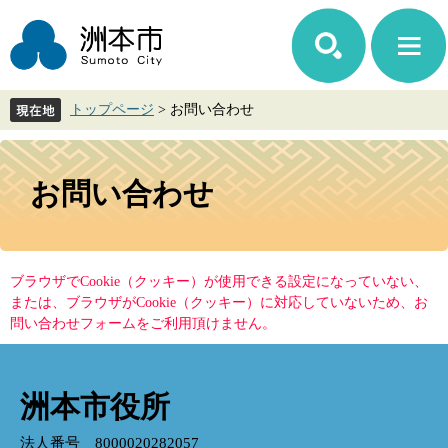
ペ
メ
ー
ニ
ジ
ュ
の
ー
先
を
トップページ
>
お問い合わせ
頭
飛
で
ば
す。
し
本
て
文
お問い合わせ
本
文
へ
ブラウザでCookie（クッキー）が使用できる設定になっていない、
または、ブラウザがCookie（クッキー）に対応していないため、お
問い合わせフォームをご利用頂けません。
洲本市役所
法人番号 8000020282057