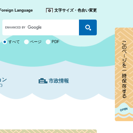
Foreign Language
文字サイズ・色合い変更
Google
カ
ス
タ
検
すべて
ページ
PDF
ム
索
検
対
索
象
ョン
市政情報
)