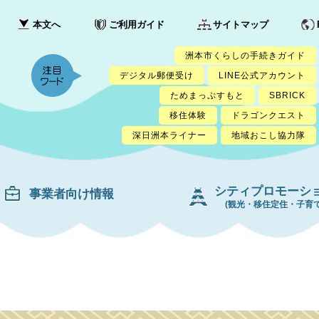
本文へ
ご利用ガイド
サイトマップ
洲本市くらしの手続きガイド
デジタル郵便受け
LINE公式アカウント
ためまっぷすもと
SBRICK
移住体験
ドラゴンクエスト
深日洲本ライナー
地域おこし協力隊
シティプロモーシ
事業者向け情報
(観光・移住定住・子育て