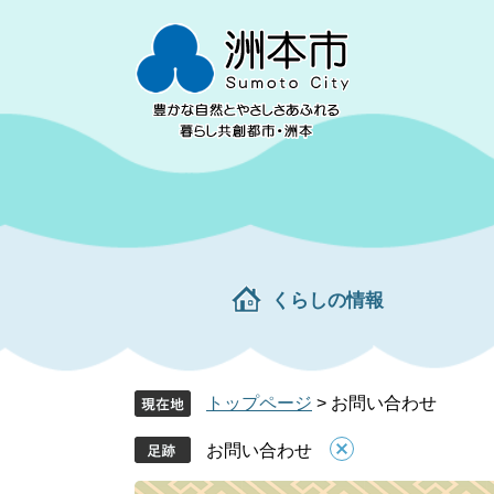
ペ
メ
ー
ニ
ジ
ュ
の
ー
先
を
頭
飛
で
ば
す。
し
て
本
文
くらしの情報
へ
トップページ
>
お問い合わせ
お問い合わせ