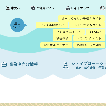
本文へ
ご利用ガイド
サイトマップ
洲本市くらしの手続きガイド
デジタル郵便受け
LINE公式アカウント
ためまっぷすもと
SBRICK
移住体験
ドラゴンクエスト
深日洲本ライナー
地域おこし協力隊
シティプロモーシ
事業者向け情報
(観光・移住定住・子育て