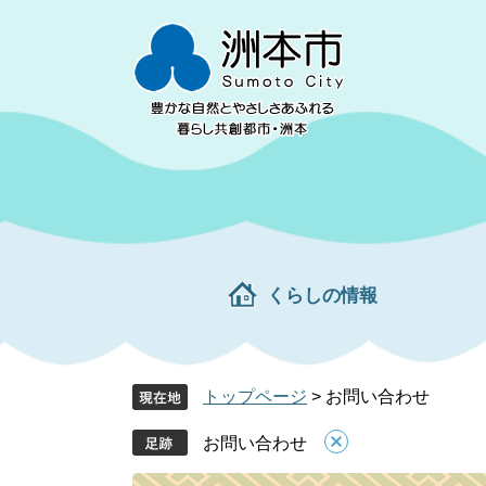
ペ
メ
ー
ニ
ジ
ュ
の
ー
先
を
頭
飛
で
ば
す。
し
て
本
文
くらしの情報
へ
トップページ
>
お問い合わせ
お問い合わせ