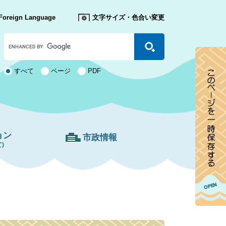
Foreign Language
文字サイズ・色合い変更
Google
カ
ス
タ
検
すべて
ページ
PDF
ム
索
検
対
索
象
ョン
市政情報
)