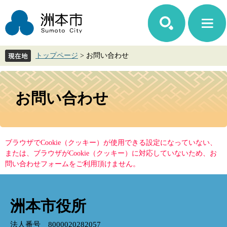
ペ
メ
ー
ニ
ジ
ュ
の
ー
先
を
トップページ
>
お問い合わせ
頭
飛
で
ば
す。
し
本
て
文
お問い合わせ
本
文
へ
ブラウザでCookie（クッキー）が使用できる設定になっていない、
または、ブラウザがCookie（クッキー）に対応していないため、お
問い合わせフォームをご利用頂けません。
洲本市役所
法人番号 8000020282057