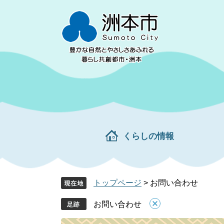
ペ
メ
ー
ニ
ジ
ュ
の
ー
先
を
頭
飛
で
ば
す。
し
て
本
文
くらしの情報
へ
トップページ
>
お問い合わせ
お問い合わせ