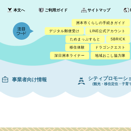
本文へ
ご利用ガイド
サイトマップ
洲本市くらしの手続きガイド
デジタル郵便受け
LINE公式アカウント
ためまっぷすもと
SBRICK
移住体験
ドラゴンクエスト
深日洲本ライナー
地域おこし協力隊
シティプロモーシ
事業者向け情報
(観光・移住定住・子育て