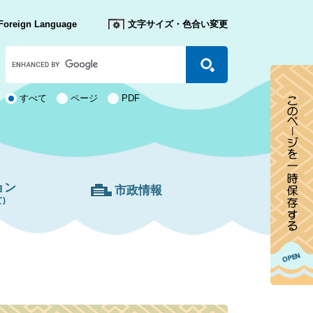
Foreign Language
文字サイズ・色合い変更
Google
カ
ス
タ
検
すべて
ページ
PDF
ム
索
検
対
索
象
ョン
市政情報
)