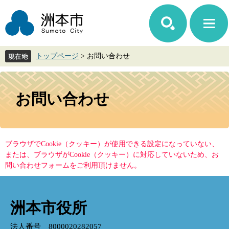
ペ
メ
ー
ニ
ジ
ュ
の
ー
先
を
トップページ
>
お問い合わせ
頭
飛
で
ば
す。
し
本
て
文
お問い合わせ
本
文
へ
ブラウザでCookie（クッキー）が使用できる設定になっていない、
または、ブラウザがCookie（クッキー）に対応していないため、お
問い合わせフォームをご利用頂けません。
洲本市役所
法人番号 8000020282057