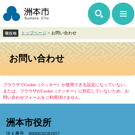
ペ
メ
ー
ニ
ジ
ュ
の
ー
先
を
トップページ
>
お問い合わせ
頭
飛
で
ば
す。
し
本
て
文
お問い合わせ
本
文
へ
ブラウザでCookie（クッキー）が使用できる設定になっていない、
または、ブラウザがCookie（クッキー）に対応していないため、お
問い合わせフォームをご利用頂けません。
洲本市役所
法人番号 8000020282057