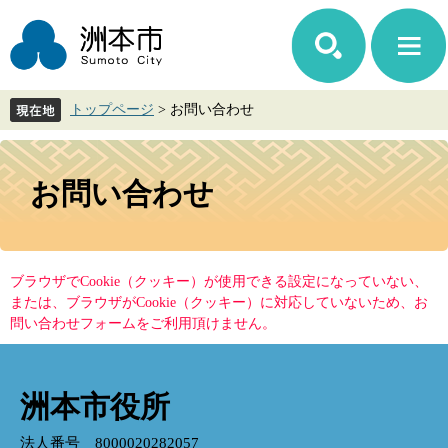
ペ
メ
ー
ニ
ジ
ュ
の
ー
先
を
トップページ
>
お問い合わせ
頭
飛
で
ば
す。
し
本
て
文
お問い合わせ
本
文
へ
ブラウザでCookie（クッキー）が使用できる設定になっていない、
または、ブラウザがCookie（クッキー）に対応していないため、お
問い合わせフォームをご利用頂けません。
洲本市役所
法人番号 8000020282057