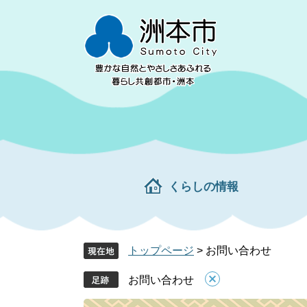
ペ
メ
ー
ニ
ジ
ュ
の
ー
先
を
頭
飛
で
ば
す。
し
て
本
文
くらしの情報
へ
トップページ
>
お問い合わせ
お問い合わせ