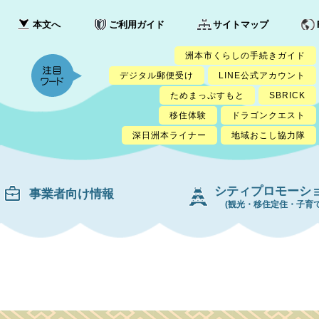
本文へ
ご利用ガイド
サイトマップ
洲本市くらしの手続きガイド
デジタル郵便受け
LINE公式アカウント
ためまっぷすもと
SBRICK
移住体験
ドラゴンクエスト
深日洲本ライナー
地域おこし協力隊
シティプロモーシ
事業者向け情報
(観光・移住定住・子育て