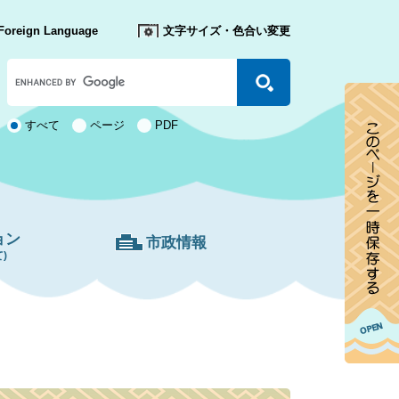
Foreign Language
文字サイズ・色合い変更
Google
カ
ス
タ
検
すべて
ページ
PDF
ム
索
検
対
索
象
ョン
市政情報
)