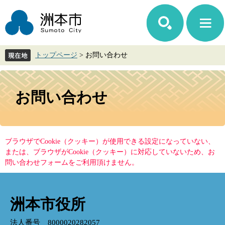
ペ
メ
ー
ニ
ジ
ュ
の
ー
先
を
トップページ
>
お問い合わせ
頭
飛
で
ば
す。
し
本
て
文
お問い合わせ
本
文
へ
ブラウザでCookie（クッキー）が使用できる設定になっていない、
または、ブラウザがCookie（クッキー）に対応していないため、お
問い合わせフォームをご利用頂けません。
洲本市役所
法人番号 8000020282057