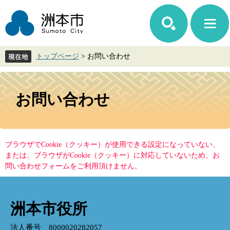
ペ
メ
ー
ニ
ジ
ュ
の
ー
先
を
トップページ
>
お問い合わせ
頭
飛
で
ば
す。
し
本
て
文
お問い合わせ
本
文
へ
ブラウザでCookie（クッキー）が使用できる設定になっていない、
または、ブラウザがCookie（クッキー）に対応していないため、お
問い合わせフォームをご利用頂けません。
洲本市役所
法人番号 8000020282057