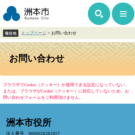
ペ
メ
ー
ニ
ジ
ュ
の
ー
先
を
トップページ
>
お問い合わせ
頭
飛
で
ば
す。
し
本
て
文
お問い合わせ
本
文
へ
ブラウザでCookie（クッキー）が使用できる設定になっていない、
または、ブラウザがCookie（クッキー）に対応していないため、お
問い合わせフォームをご利用頂けません。
洲本市役所
法人番号 8000020282057