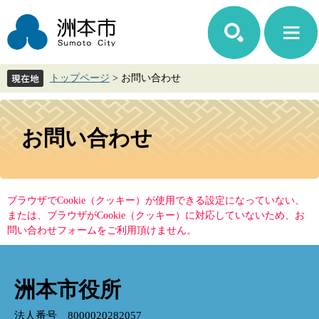
ペ
メ
ー
ニ
ジ
ュ
の
ー
先
を
トップページ
>
お問い合わせ
頭
飛
で
ば
す。
し
本
て
文
お問い合わせ
本
文
へ
ブラウザでCookie（クッキー）が使用できる設定になっていない、
または、ブラウザがCookie（クッキー）に対応していないため、お
問い合わせフォームをご利用頂けません。
洲本市役所
法人番号 8000020282057