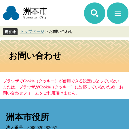
ペ
メ
ー
ニ
ジ
ュ
の
ー
先
を
トップページ
>
お問い合わせ
頭
飛
で
ば
す。
し
本
て
文
お問い合わせ
本
文
へ
ブラウザでCookie（クッキー）が使用できる設定になっていない、
または、ブラウザがCookie（クッキー）に対応していないため、お
問い合わせフォームをご利用頂けません。
洲本市役所
法人番号 8000020282057