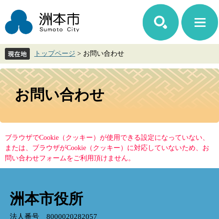
ペ
メ
ー
ニ
ジ
ュ
の
ー
先
を
トップページ
>
お問い合わせ
頭
飛
で
ば
す。
し
本
て
文
お問い合わせ
本
文
へ
ブラウザでCookie（クッキー）が使用できる設定になっていない、
または、ブラウザがCookie（クッキー）に対応していないため、お
問い合わせフォームをご利用頂けません。
洲本市役所
法人番号 8000020282057