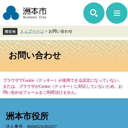
ペ
メ
ー
ニ
ジ
ュ
の
ー
先
を
トップページ
>
お問い合わせ
頭
飛
で
ば
す。
し
本
て
文
お問い合わせ
本
文
へ
ブラウザでCookie（クッキー）が使用できる設定になっていない、
または、ブラウザがCookie（クッキー）に対応していないため、お
問い合わせフォームをご利用頂けません。
洲本市役所
法人番号 8000020282057