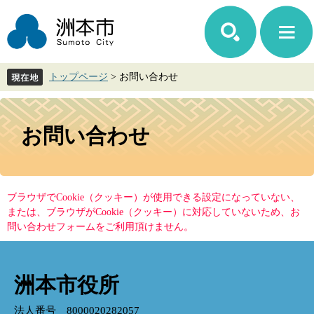
ペ
メ
ー
ニ
ジ
ュ
の
ー
先
を
トップページ
>
お問い合わせ
頭
飛
で
ば
す。
し
本
て
文
お問い合わせ
本
文
へ
ブラウザでCookie（クッキー）が使用できる設定になっていない、
または、ブラウザがCookie（クッキー）に対応していないため、お
問い合わせフォームをご利用頂けません。
洲本市役所
法人番号 8000020282057