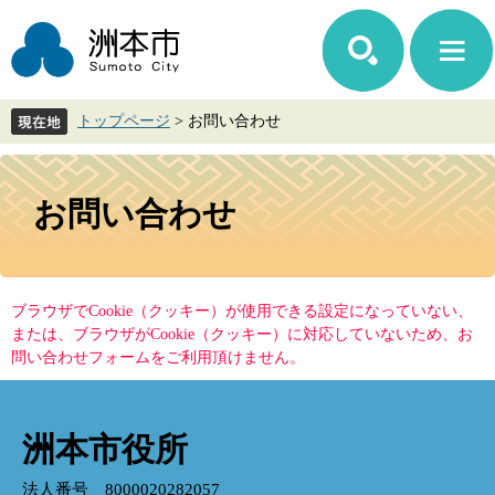
ペ
メ
ー
ニ
ジ
ュ
の
ー
先
を
トップページ
>
お問い合わせ
頭
飛
で
ば
す。
し
本
て
文
お問い合わせ
本
文
へ
ブラウザでCookie（クッキー）が使用できる設定になっていない、
または、ブラウザがCookie（クッキー）に対応していないため、お
問い合わせフォームをご利用頂けません。
洲本市役所
法人番号 8000020282057