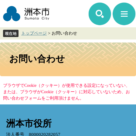
ペ
メ
ー
ニ
ジ
ュ
の
ー
先
を
トップページ
>
お問い合わせ
頭
飛
で
ば
す。
し
本
て
文
お問い合わせ
本
文
へ
ブラウザでCookie（クッキー）が使用できる設定になっていない、
または、ブラウザがCookie（クッキー）に対応していないため、お
問い合わせフォームをご利用頂けません。
洲本市役所
法人番号 8000020282057