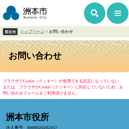
ペ
メ
ー
ニ
ジ
ュ
の
ー
先
を
トップページ
>
お問い合わせ
頭
飛
で
ば
す。
し
本
て
文
お問い合わせ
本
文
へ
ブラウザでCookie（クッキー）が使用できる設定になっていない、
または、ブラウザがCookie（クッキー）に対応していないため、お
問い合わせフォームをご利用頂けません。
洲本市役所
法人番号 8000020282057