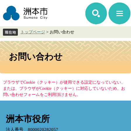
ペ
メ
ー
ニ
ジ
ュ
の
ー
先
を
トップページ
>
お問い合わせ
頭
飛
で
ば
す。
し
本
て
文
お問い合わせ
本
文
へ
ブラウザでCookie（クッキー）が使用できる設定になっていない、
または、ブラウザがCookie（クッキー）に対応していないため、お
問い合わせフォームをご利用頂けません。
洲本市役所
法人番号 8000020282057