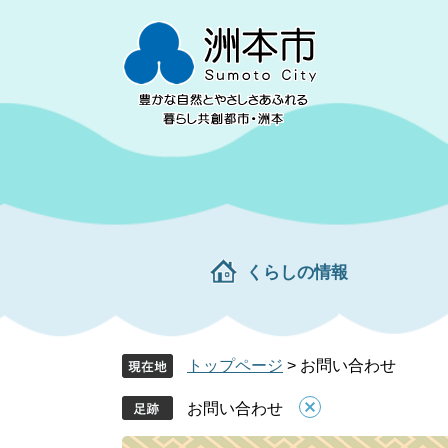
ペ
メ
ー
ニ
ジ
ュ
の
ー
先
を
頭
飛
で
ば
す。
し
て
本
文
くらしの情報
へ
トップページ
>
お問い合わせ
お問い合わせ