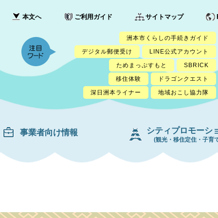
本文へ
ご利用ガイド
サイトマップ
洲本市くらしの手続きガイド
デジタル郵便受け
LINE公式アカウント
ためまっぷすもと
SBRICK
移住体験
ドラゴンクエスト
深日洲本ライナー
地域おこし協力隊
シティプロモーシ
事業者向け情報
(観光・移住定住・子育て