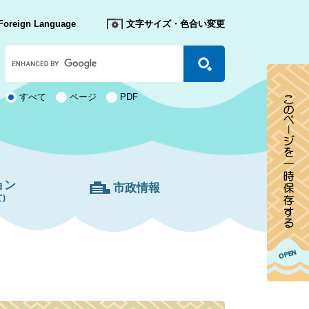
Foreign Language
文字サイズ・色合い変更
Google
カ
ス
タ
検
すべて
ページ
PDF
ム
索
検
対
索
象
ョン
市政情報
)