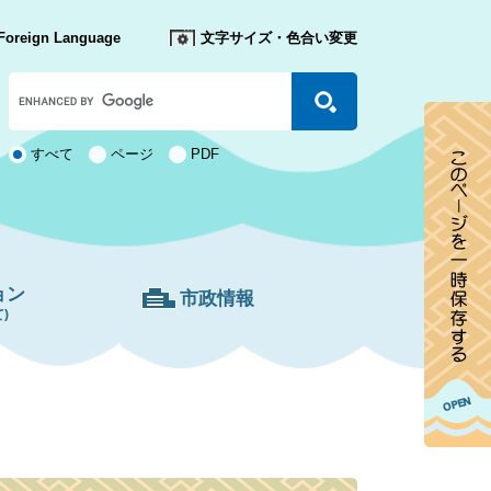
Foreign Language
文字サイズ・色合い変更
Google
カ
ス
タ
検
すべて
ページ
PDF
ム
索
検
対
索
象
ョン
市政情報
)