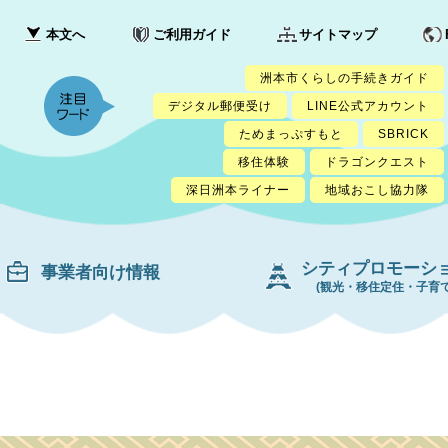
本文へ
ご利用ガイド
サイトマップ
洲本市くらしの手続きガイド
デジタル郵便受け
LINE公式アカウント
ためまっぷすもと
SBRICK
移住体験
ドラゴンクエスト
深日洲本ライナー
地域おこし協力隊
シティプロモーシ
事業者向け情報
(観光・移住定住・子育て