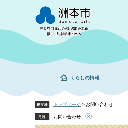
ペ
メ
ー
ニ
ジ
ュ
の
ー
先
を
頭
飛
で
ば
す。
し
て
本
文
くらしの情報
へ
トップページ
>
お問い合わせ
お問い合わせ