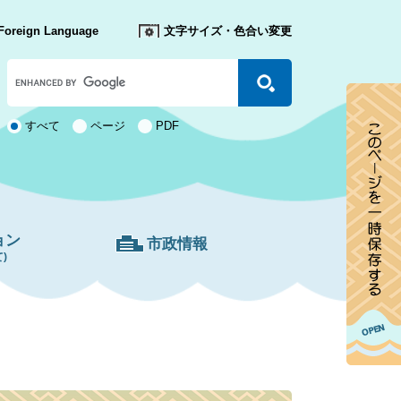
Foreign Language
文字サイズ・色合い変更
Google
カ
ス
タ
検
すべて
ページ
PDF
ム
索
検
対
索
象
ョン
市政情報
)