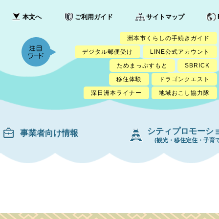
本文へ
ご利用ガイド
サイトマップ
洲本市くらしの手続きガイド
デジタル郵便受け
LINE公式アカウント
ためまっぷすもと
SBRICK
移住体験
ドラゴンクエスト
深日洲本ライナー
地域おこし協力隊
シティプロモーシ
事業者向け情報
(観光・移住定住・子育て