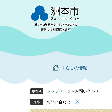
ペ
メ
ー
ニ
ジ
ュ
の
ー
先
を
頭
飛
で
ば
す。
し
て
本
文
くらしの情報
へ
トップページ
>
お問い合わせ
お問い合わせ