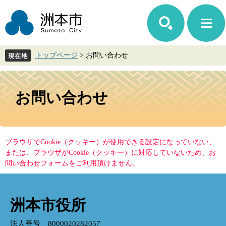
ペ
メ
ー
ニ
ジ
ュ
の
ー
先
を
トップページ
>
お問い合わせ
頭
飛
で
ば
す。
し
本
て
文
お問い合わせ
本
文
へ
ブラウザでCookie（クッキー）が使用できる設定になっていない、
または、ブラウザがCookie（クッキー）に対応していないため、お
問い合わせフォームをご利用頂けません。
洲本市役所
法人番号 8000020282057