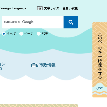
Foreign Language
文字サイズ・色合い変更
Google
カ
ス
タ
検
すべて
ページ
PDF
ム
索
検
対
索
象
ョン
市政情報
)