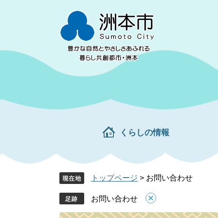
ペ
メ
ー
ニ
ジ
ュ
の
ー
先
を
頭
飛
で
ば
す。
し
て
本
文
くらしの情報
へ
トップページ
>
お問い合わせ
お問い合わせ