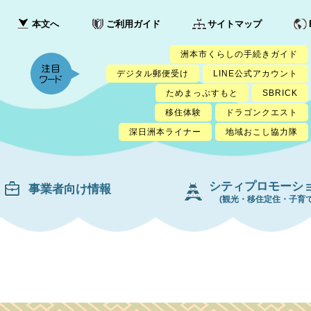
本文へ
ご利用ガイド
サイトマップ
洲本市くらしの手続きガイド
デジタル郵便受け
LINE公式アカウント
ためまっぷすもと
SBRICK
移住体験
ドラゴンクエスト
深日洲本ライナー
地域おこし協力隊
シティプロモーシ
事業者向け情報
(観光・移住定住・子育て