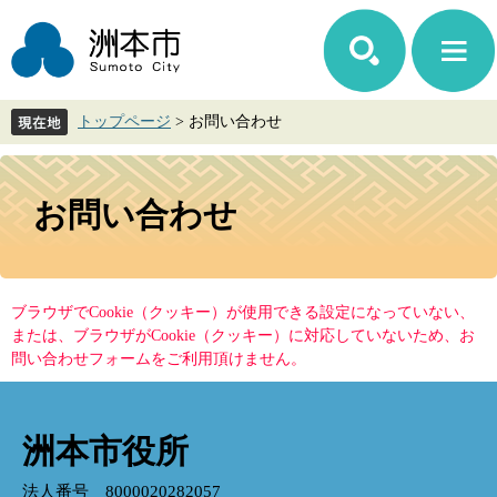
ペ
メ
ー
ニ
ジ
ュ
の
ー
先
を
トップページ
>
お問い合わせ
頭
飛
で
ば
す。
し
本
て
文
お問い合わせ
本
文
へ
ブラウザでCookie（クッキー）が使用できる設定になっていない、
または、ブラウザがCookie（クッキー）に対応していないため、お
問い合わせフォームをご利用頂けません。
洲本市役所
法人番号 8000020282057