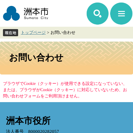
ペ
メ
ー
ニ
ジ
ュ
の
ー
先
を
トップページ
>
お問い合わせ
頭
飛
で
ば
す。
し
本
て
文
お問い合わせ
本
文
へ
ブラウザでCookie（クッキー）が使用できる設定になっていない、
または、ブラウザがCookie（クッキー）に対応していないため、お
問い合わせフォームをご利用頂けません。
洲本市役所
法人番号 8000020282057