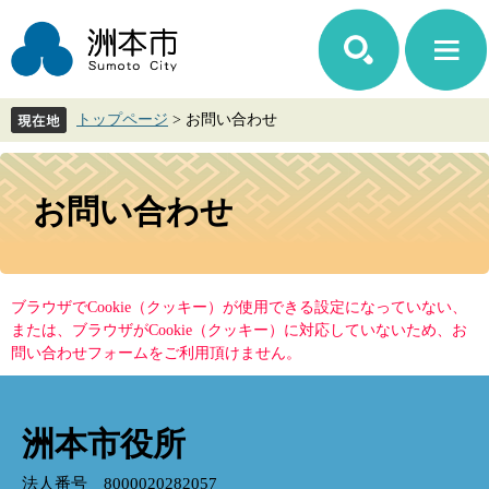
ペ
メ
ー
ニ
ジ
ュ
の
ー
先
を
トップページ
>
お問い合わせ
頭
飛
で
ば
す。
し
本
て
文
お問い合わせ
本
文
へ
ブラウザでCookie（クッキー）が使用できる設定になっていない、
または、ブラウザがCookie（クッキー）に対応していないため、お
問い合わせフォームをご利用頂けません。
洲本市役所
法人番号 8000020282057