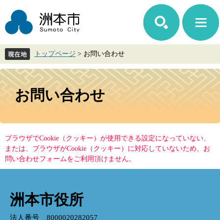
ペ
メ
ー
ニ
ジ
ュ
の
ー
先
を
トップページ
>
お問い合わせ
頭
飛
で
ば
す。
し
本
て
文
お問い合わせ
本
文
へ
ブラウザでCookie（クッキー）が使用できる設定になっていない、
または、ブラウザがCookie（クッキー）に対応していないため、お
問い合わせフォームをご利用頂けません。
洲本市役所
法人番号 8000020282057