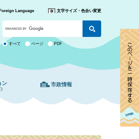
Foreign Language
文字サイズ・色合い変更
Google
カ
ス
タ
検
すべて
ページ
PDF
ム
索
検
対
索
象
ョン
市政情報
)