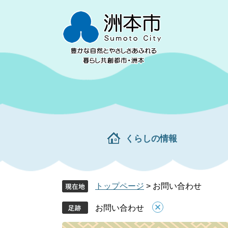
ペ
メ
ー
ニ
ジ
ュ
の
ー
先
を
頭
飛
で
ば
す。
し
て
本
文
くらしの情報
へ
トップページ
>
お問い合わせ
お問い合わせ