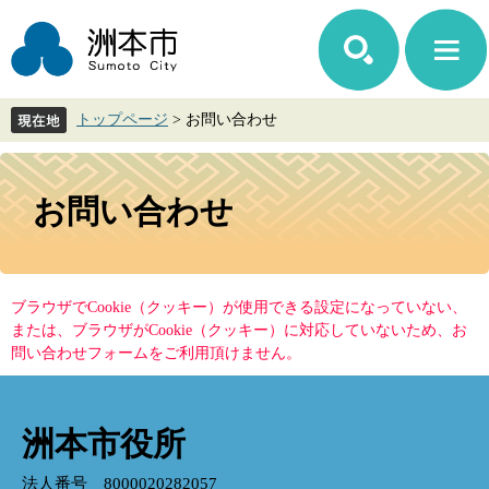
ペ
メ
ー
ニ
ジ
ュ
の
ー
先
を
トップページ
>
お問い合わせ
頭
飛
で
ば
す。
し
本
て
文
お問い合わせ
本
文
へ
ブラウザでCookie（クッキー）が使用できる設定になっていない、
または、ブラウザがCookie（クッキー）に対応していないため、お
問い合わせフォームをご利用頂けません。
洲本市役所
法人番号 8000020282057