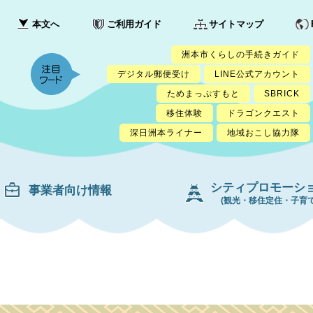
本文へ
ご利用ガイド
サイトマップ
洲本市くらしの手続きガイド
デジタル郵便受け
LINE公式アカウント
ためまっぷすもと
SBRICK
移住体験
ドラゴンクエスト
深日洲本ライナー
地域おこし協力隊
シティプロモーシ
事業者向け情報
(観光・移住定住・子育て