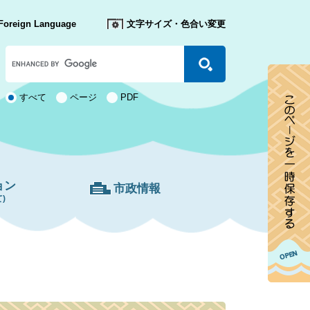
Foreign Language
文字サイズ・色合い変更
Google
カ
ス
タ
検
すべて
ページ
PDF
ム
索
検
対
索
象
ョン
市政情報
)