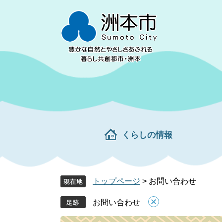
ペ
メ
ー
ニ
ジ
ュ
の
ー
先
を
頭
飛
で
ば
す。
し
て
本
文
くらしの情報
へ
トップページ
>
お問い合わせ
お問い合わせ